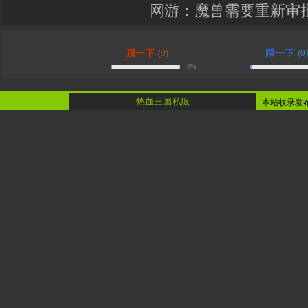
网游：魔兽需要重新审
(0)
(0)
顶一下
踩一下
0%
热血三国私服
本站收录发