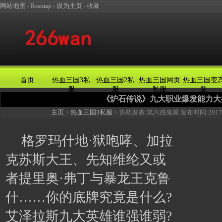
网站地图
Rssmap
设为主页
-
-
-
收藏
首页
热血三国3私
热血三国2私
热血三国网页
热血三国变
服
服
私服
版
《炉石传说》九大职业爆发能力大
主页
>
热血三国3私服
> 协助发表:
第六感鬼屋
发布时间:
2017
格罗玛什地·狱咆哮、加拉
克苏斯大王、先知维纶又或
者提里奥·弗丁与暴龙王克鲁
什……你的底牌究竟是什么?
艾泽拉斯九大英雄谁强谁弱?