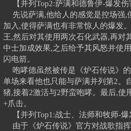
【并列Top2:萨满和德鲁伊-爆发伤害
先说萨满,他给人的感觉是控场强,
加入,使得萨满也有非常惊人的爆发
王,然后对其使用两次石化武器,再对
中士加成效果,之后给予其风怒并使
闪电箭。
咆哮德虽然被传是《炉石传说》的爆
单场来看他也只能与萨满并列第2。自
猪,接着2激活与2野蛮咆哮。最后,使
+爪击。
【并列Top1:战士、法师和牧师-爆
由于《炉石传说》官方对战歌指挥