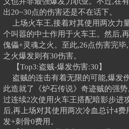
义也并非最强爆发力职业。不过,在有
出20~30点的伤害还是不在话下。
上场火车王,接着对其使用两次力量
个叫嚣的中士作用于火车王。然后,再
傀儡+灵魂之火。至此,26点伤害完毕
之火爆发则有30伤害。
【Top3:盗贼-爆发伤害:30】
盗贼的连击有着无限的可能,爆发伤
此造就了《炉石传说》奇迹贼的强势
过连续2次使用火车王搭配暗影步进攻
后,再上场对其使用两次冷血总计4费
发+刺骨0费用。