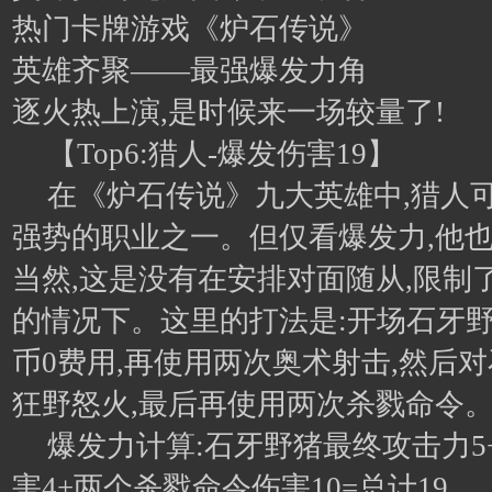
热门卡牌游戏《炉石传说》
英雄齐聚——最强爆发力角
逐火热上演,是时候来一场较量了!
【Top6:猎人-爆发伤害19】
在《炉石传说》九大英雄中,猎人
强势的职业之一。但仅看爆发力,他
当然,这是没有在安排对面随从,限制
的情况下。这里的打法是:开场石牙野
币0费用,再使用两次奥术射击,然后
狂野怒火,最后再使用两次杀戮命令
爆发力计算:石牙野猪最终攻击力5
害4+两个杀戮命令伤害10=总计19。