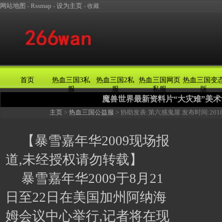
网站地图
Rssmap
设为主页
-
-
-
收藏
首页
热血三国3私
热血三国2私
热血三国网页
热血三国变
服
服
私服
版
魔兽世界最新资料片“大灾难”美术
主页
>
热血三国公益服
> 协助发表:
第六感鬼屋
发布时间:
2018
【暴雪嘉年华2009现场报
道,未经授权请勿转载】
暴雪嘉年华2009于8月21
日至22日在美国加州阿纳海
姆会议中心举行,记者将在现